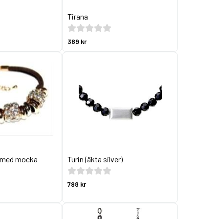
Tirana
389 kr
d med mocka
Turin (äkta silver)
798 kr