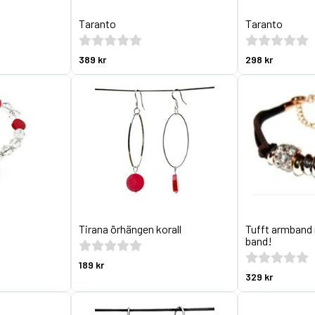
Taranto
Taranto
389 kr
298 kr
Tirana örhängen korall
Tufft armban
band!
189 kr
329 kr