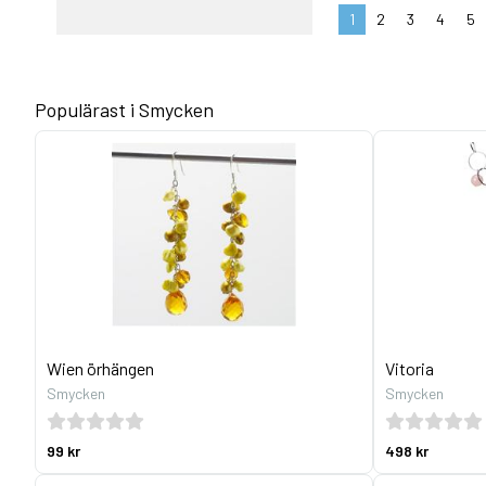
1
2
3
4
5
Populärast i Smycken
Wien örhängen
Vitoria
Smycken
Smycken
99 kr
498 kr