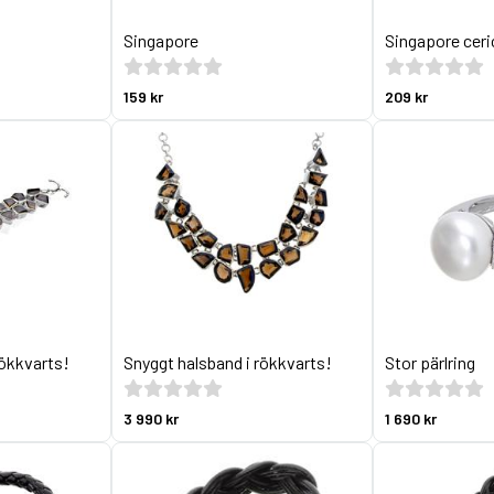
Singapore
Singapore ceri
159 kr
209 kr
rökkvarts!
Snyggt halsband i rökkvarts!
Stor pärlring
3 990 kr
1 690 kr