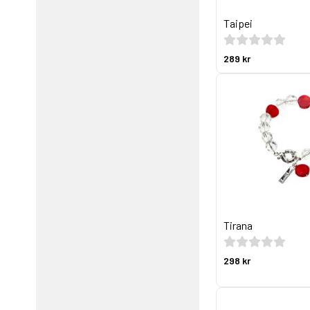
Taipei
289 kr
Tirana
298 kr