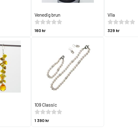
Venedig brun
Vila
160 kr
329 kr
109 Classic
1 390 kr