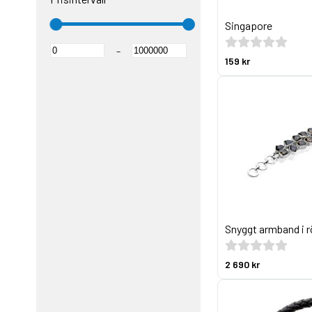
Singapore
–
159 kr
Snyggt armband i 
2 690 kr