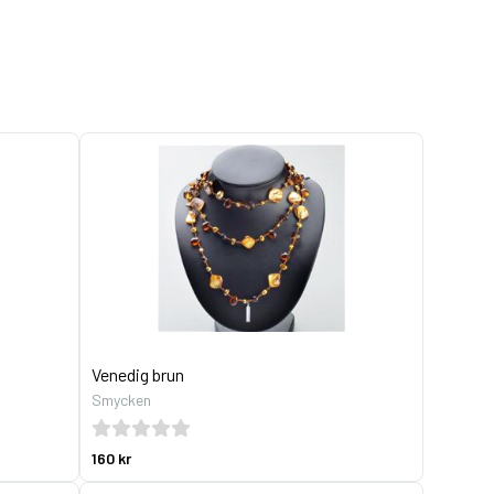
Venedig brun
Smycken
160 kr