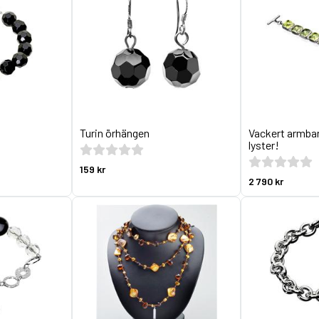
Turin örhängen
Vackert armba
lyster!
159 kr
2 790 kr