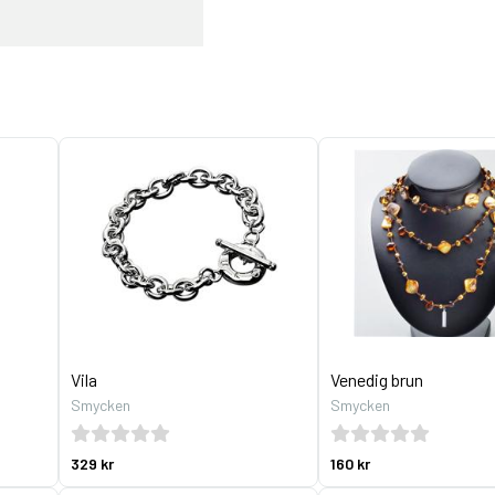
Vila
Venedig brun
Smycken
Smycken
329 kr
160 kr