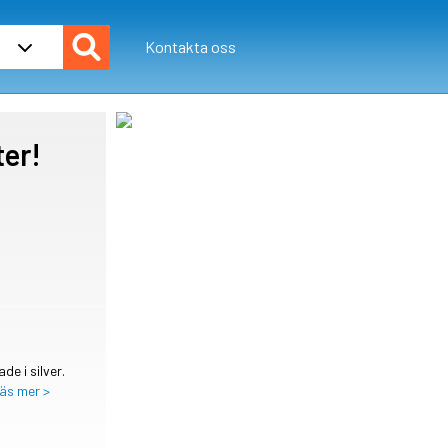
Kontakta oss
ter!
e i silver.
äs mer >