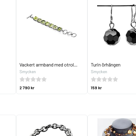
Vackert armband med otrol...
Turin örhängen
Smycken
Smycken
2 790 kr
159 kr