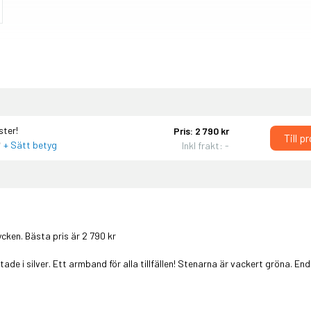
ster!
Pris: 2 790 kr
Till p
+ Sätt betyg
Inkl frakt: -
ycken
. Bästa pris är 2 790 kr
de i silver. Ett armband för alla tillfällen! Stenarna är vackert gröna. En