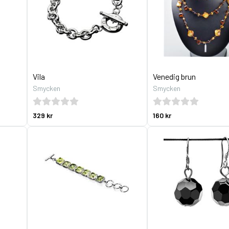
Vila
Venedig brun
Smycken
Smycken
329 kr
160 kr