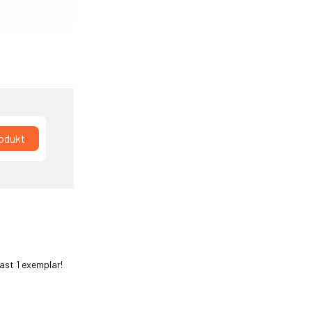
rodukt
dast 1 exemplar!