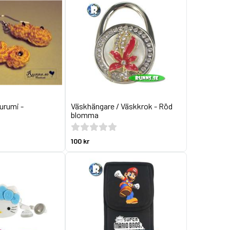
urumi -
Väskhängare / Väskkrok - Röd
blomma
100 kr