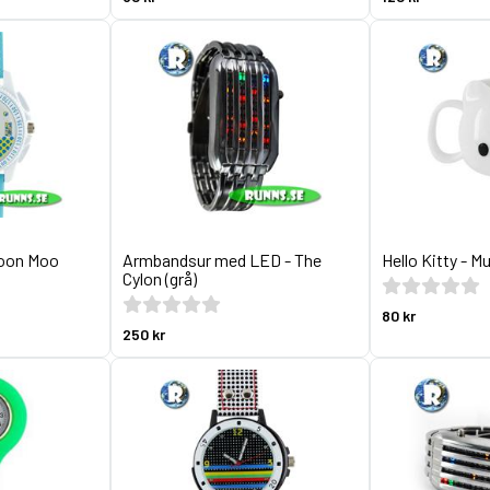
toon Moo
Armbandsur med LED - The
Hello Kitty - M
Cylon (grå)
80 kr
250 kr