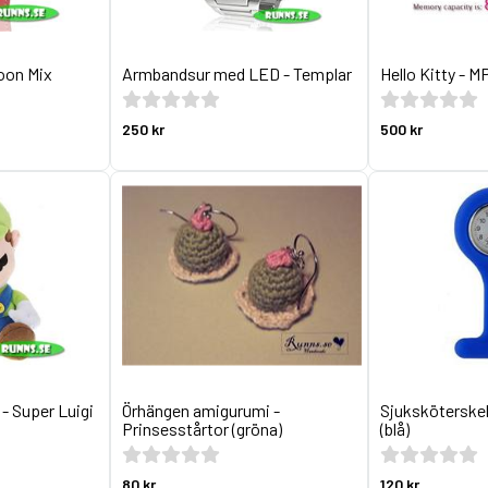
oon Mix
Armbandsur med LED - Templar
Hello Kitty - 
250 kr
500 kr
 - Super Luigi
Örhängen amigurumi -
Sjuksköterskek
Prinsesstårtor (gröna)
(blå)
80 kr
120 kr