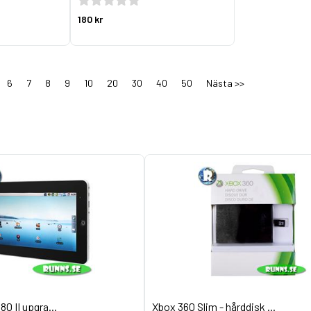
180 kr
6
7
8
9
10
20
30
40
50
Nästa >>
80 II upgra...
Xbox 360 Slim - hårddisk ...