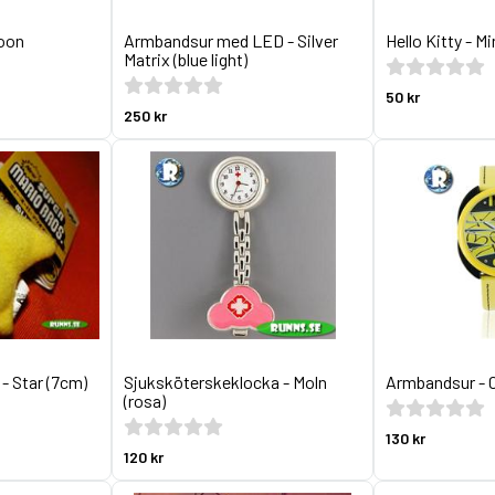
toon
Armbandsur med LED - Silver
Hello Kitty - M
Matrix (blue light)
50 kr
250 kr
 - Star (7cm)
Sjuksköterskeklocka - Moln
Armbandsur - 
(rosa)
130 kr
120 kr