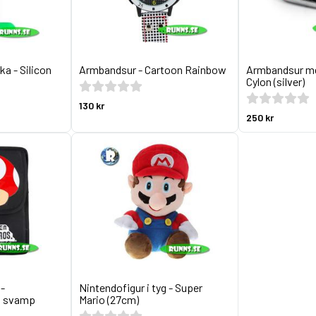
a - Silicon
Armbandsur - Cartoon Rainbow
Armbandsur me
Cylon (silver)
130 kr
250 kr
 -
Nintendofigur i tyg - Super
o svamp
Mario (27cm)