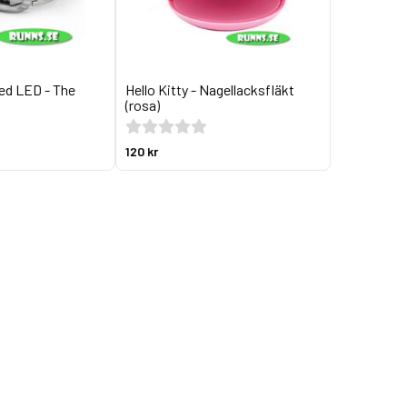
d LED - The
Hello Kitty - Nagellacksfläkt
(rosa)
120 kr