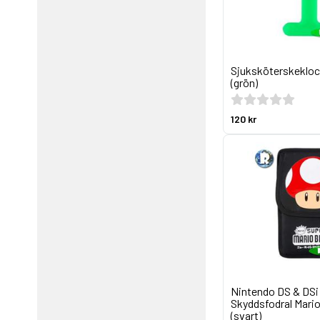
Sjuksköterskeklock
(grön)
120 kr
Nintendo DS & DSi
Skyddsfodral Mari
(svart)