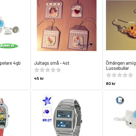
spelare 4gb
Jultags små - 4st
Örhängen amig
Lussebullar
45 kr
80 kr