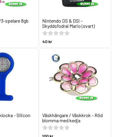
MP3-spelare 8gb
Nintendo DS & DSi -
Skyddsfodral Mario (svart)
40 kr
locka - Silicon
Väskhängare / Väskkrok - Röd
blomma med kedja
100 kr