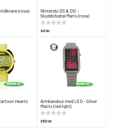
iniräknare (rosa)
Nintendo DS & DSi -
Skyddsfodral Mario (rosa)
40 kr
Cartoon Hearts
Armbandsur med LED - Silver
Matrix (red light)
250 kr