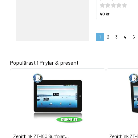
40 kr
1
2
3
4
5
Populärast i Prylar & present
Zenithink ZT-180 Surfplat...
Zenithink ZT-1