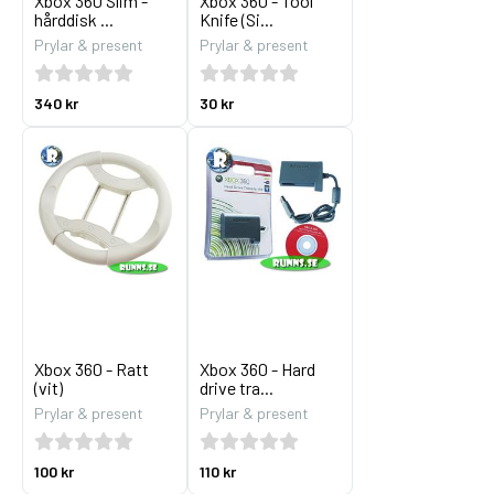
Xbox 360 Slim -
Xbox 360 - Tool
hårddisk ...
Knife (Si...
Prylar & present
Prylar & present
340 kr
30 kr
Xbox 360 - Ratt
Xbox 360 - Hard
(vit)
drive tra...
Prylar & present
Prylar & present
100 kr
110 kr