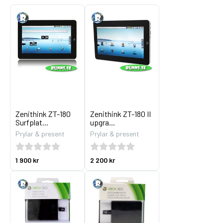
Zenithink ZT-180
Zenithink ZT-180 II
Surfplat...
upgra...
Prylar & present
Prylar & present
1 900 kr
2 200 kr