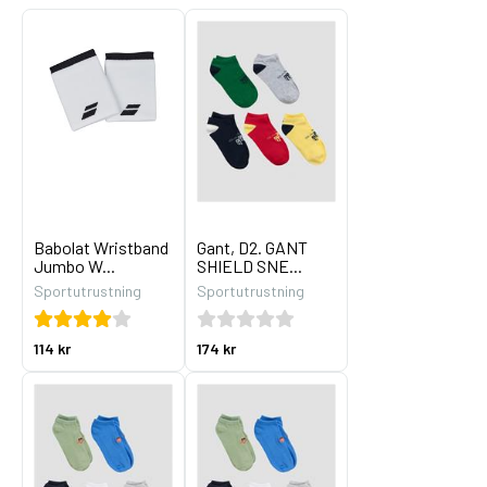
Babolat Wristband
Gant, D2. GANT
Jumbo W...
SHIELD SNE...
Sportutrustning
Sportutrustning
114 kr
174 kr