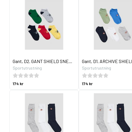
Gant, D2. GANT SHIELD SNE...
Gant, D1. ARCHIVE SHIELD
Sportutrustning
Sportutrustning
174 kr
174 kr