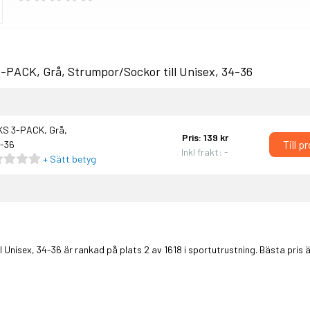
-PACK, Grå, Strumpor/Sockor till Unisex, 34-36
KS 3-PACK, Grå,
Pris: 139 kr
Till p
4-36
Inkl frakt: -
+ Sätt betyg
Unisex, 34-36 är rankad på plats 2 av 1618 i
sportutrustning
. Bästa pris ä