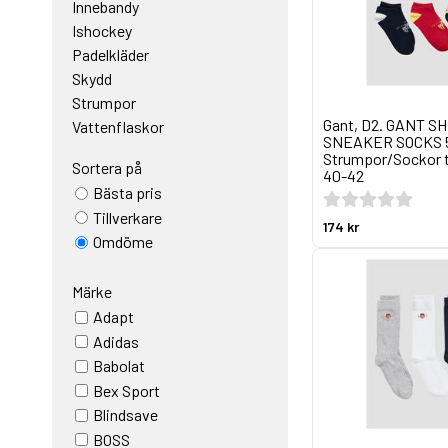
Innebandy
Ishockey
Padelkläder
Skydd
Strumpor
Gant, D2. GANT S
Vattenflaskor
SNEAKER SOCKS 5-
Strumpor/Sockor ti
Sortera på
40-42
Bästa pris
Tillverkare
174 kr
Omdöme
Märke
Adapt
Adidas
Babolat
Bex Sport
Blindsave
BOSS