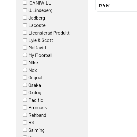
ICANIWILL
174 kr
J.Lindeberg
Jadberg
Lacoste
Licensierad Produkt
Lyle & Scott
McDavid
My Floorball
Nike
Nox
Ongoal
Osaka
Oxdog
Pacific
Promask
Rehband
RS
Salming