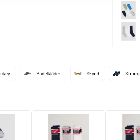
ockey
Padelkläder
Skydd
Strum