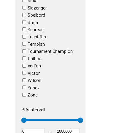
Siux
Slazenger
Spelbord
Stiga
Sunread
Tecnifibre
Tempish
Tournament Champion
Unihoc
Varlion
Victor
Wilson
Yonex
Zone
Prisintervall
–