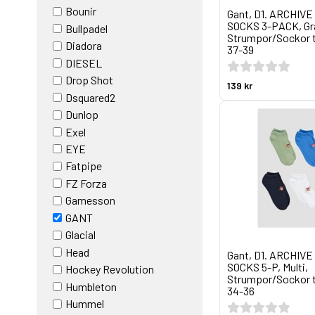
Bounir
Gant, D1. ARCHIV
SOCKS 3-PACK, Gr
Bullpadel
Strumpor/Sockor ti
Diadora
37-39
DIESEL
Drop Shot
139 kr
Dsquared2
Dunlop
Exel
EYE
Fatpipe
FZ Forza
Gamesson
GANT
Glacial
Head
Gant, D1. ARCHIV
SOCKS 5-P, Multi,
Hockey Revolution
Strumpor/Sockor ti
Humbleton
34-36
Hummel