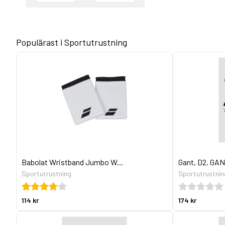
Populärast i Sportutrustning
Babolat Wristband Jumbo W...
Gant, D2. GA
Sportutrustning
Sportutrustnin
114 kr
174 kr