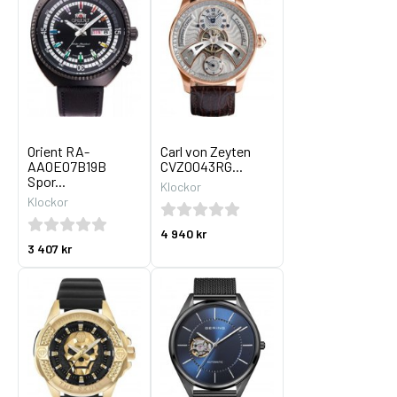
Orient RA-
Carl von Zeyten
AA0E07B19B
CVZ0043RG...
Spor...
Klockor
Klockor
4 940 kr
3 407 kr