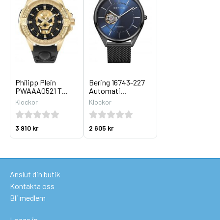
Philipp Plein
Bering 16743-227
PWAAA0521 T...
Automati...
Klockor
Klockor
3 910 kr
2 605 kr
Anslut din butik
Kontakta oss
Bli medlem
Logga in