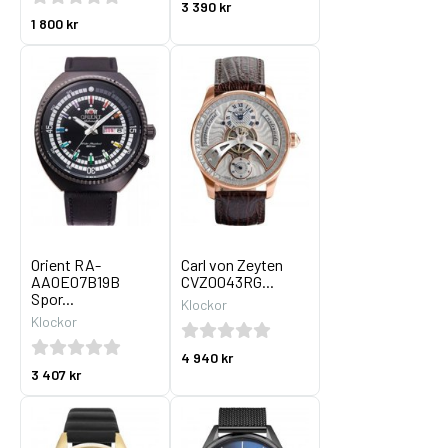
3 390 kr
1 800 kr
Orient RA-
Carl von Zeyten
AA0E07B19B
CVZ0043RG...
Spor...
Klockor
Klockor
4 940 kr
3 407 kr