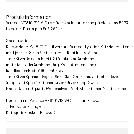
Produktinformation
Versace VE8101719 V-Circle Damklocka är rankad på plats 1 av 5473
i
klockor
. Bästa pris är 3 290 kr
Specifikationer
KlockaModell:VE8101719Tillverkare:VersaceTyp:DamStil:ModernDiame
mmTjocklek:8 mmBoett material:Rostfritt stålBoett
färg:SilverBaksida boett:Stål, skruvadArmband
material:LäderArmband färg:SvartArmband max
handledsomkrets:190 mmUrtavla
färg:SilverSpänne:BygelspänneGlas:Safirglas, antireflexBezel
(ring):FastSpecifikationer UrverkUrverkstyp:Swiss
Made, Batteri (quartz)Vattenskydd ATM:5Funktioner:Minut, timme
Modellnamn: Versace VE8101719 V-Circle Damklocka
Tillverkare: Ej angivet
Kategori:
Klockor
(Klockor)