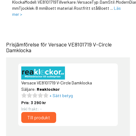
KlockaModell:VE8101719Tillverkare:VersaceTyp:DamStil:ModernDi
mmTjocklek:8 mmBoett material:Rostfritt stålBoett ...
Läs
mer >
Prisjämförelse för Versace VE8101719 V-Circle
Damklocka
Versace VE8101719 V-Circle Damklocka
Säljare:
Reaklockor
+ Sätt betyg
Pris: 3 290 kr
Inkl frakt: -
Till produkt