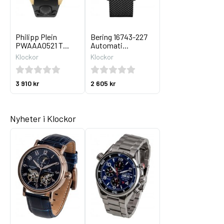
Philipp Plein
Bering 16743-227
PWAAA0521 T...
Automati...
Klockor
Klockor
3 910 kr
2 605 kr
Nyheter i Klockor