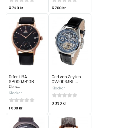
3 740 kr
3 700 kr
Orient RA-
Carl von Zeyten
SP0003B10B
CVZ0063BL...
Clas...
Klockor
Klockor
3 390 kr
1 800 kr