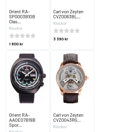
Orient RA-
Carl von Zeyten
SP0003B10B
CVZ0063BL...
Clas...
Klockor
Klockor
3 390 kr
1 800 kr
Orient RA-
Carl von Zeyten
AA0E07B19B
CVZ0043RG...
Spor...
Klockor
Klockor