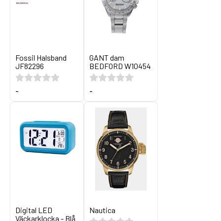
Fossil Halsband
GANT dam
JF82296
BEDFORD W10454
-
-
Digital LED
Nautica
Väckarklocka - Blå