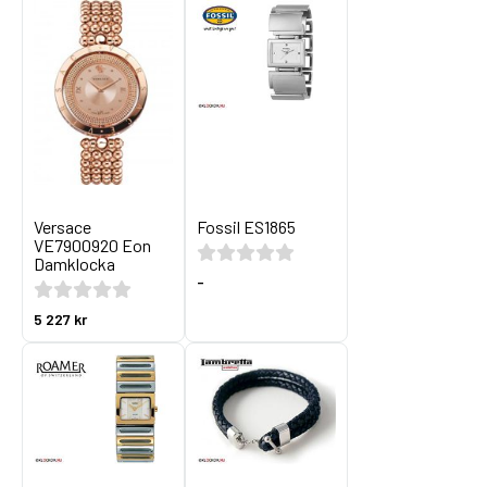
Versace
Fossil ES1865
VE7900920 Eon
Damklocka
-
5 227 kr