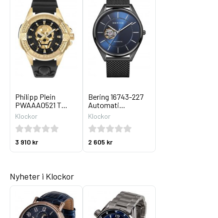
Philipp Plein
Bering 16743-227
PWAAA0521 T...
Automati...
Klockor
Klockor
3 910 kr
2 605 kr
Nyheter i Klockor