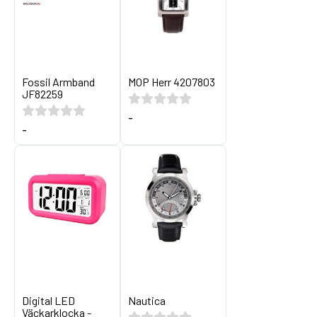
Fossil Armband
MOP Herr 4207803
JF82259
-
-
Digital LED
Nautica
Väckarklocka -