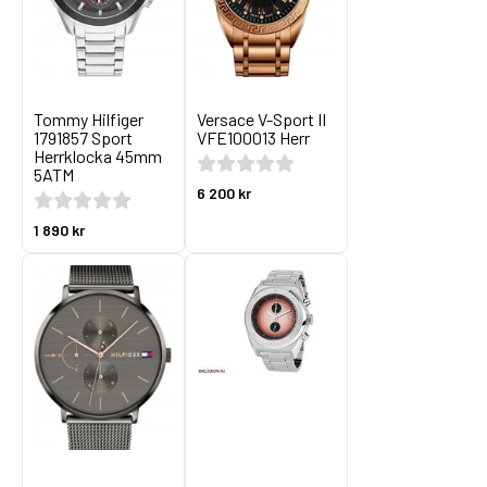
Tommy Hilfiger
Versace V-Sport II
1791857 Sport
VFE100013 Herr
Herrklocka 45mm
5ATM
6 200 kr
1 890 kr