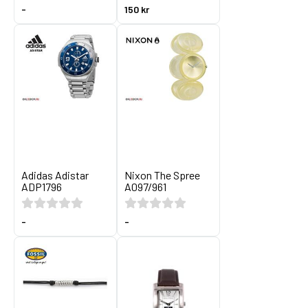
-
150 kr
Adidas Adistar
Nixon The Spree
ADP1796
A097/961
-
-