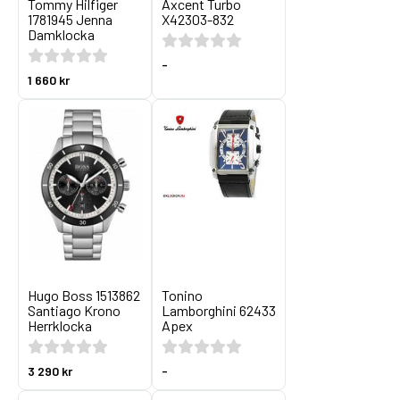
Tommy Hilfiger
Axcent Turbo
1781945 Jenna
X42303-832
Damklocka
-
1 660 kr
Hugo Boss 1513862
Tonino
Santiago Krono
Lamborghini 62433
Herrklocka
Apex
3 290 kr
-