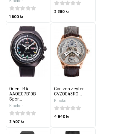
Klockor
3 390 kr
1 800 kr
Orient RA-
Carl von Zeyten
AA0E07B19B
CVZ0043RG...
Spor...
Klockor
Klockor
4 940 kr
3 407 kr