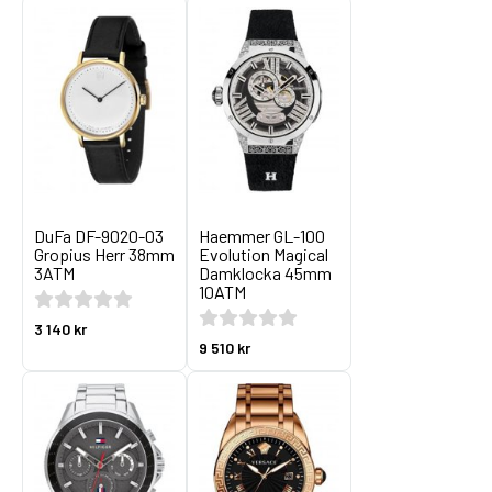
DuFa DF-9020-03
Haemmer GL-100
Gropius Herr 38mm
Evolution Magical
3ATM
Damklocka 45mm
10ATM
3 140 kr
9 510 kr