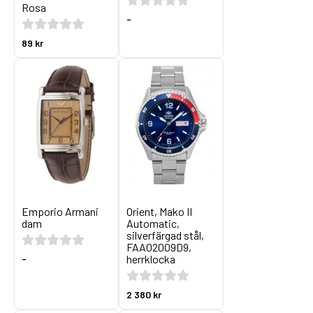
Rosa
-
89 kr
Emporio Armani
Orient, Mako II
dam
Automatic,
silverfärgad stål,
FAA02009D9,
herrklocka
-
2 380 kr