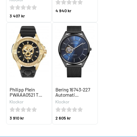
4 940 kr
3 407 kr
Philipp Plein
Bering 16743-227
PWAAA0521 T...
Automati...
Klockor
Klockor
3 910 kr
2 605 kr