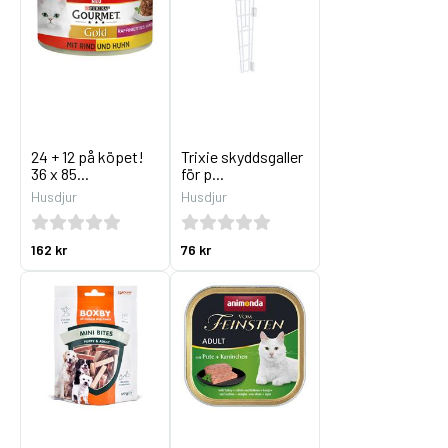
24 + 12 på köpet!
Trixie skyddsgaller
36 x 85...
för p...
Husdjur
Husdjur
162 kr
76 kr