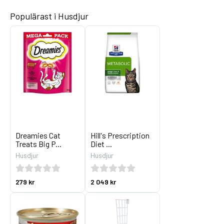
Populärast i Husdjur
Dreamies Cat
Hill's Prescription
Treats Big P...
Diet ...
Husdjur
Husdjur
279 kr
2 049 kr