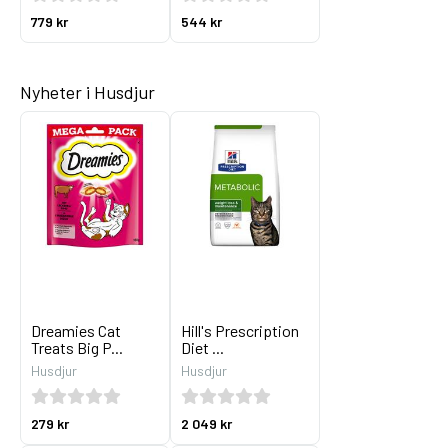
779 kr
544 kr
Nyheter i Husdjur
Dreamies Cat
Hill's Prescription
Treats Big P...
Diet ...
Husdjur
Husdjur
279 kr
2 049 kr