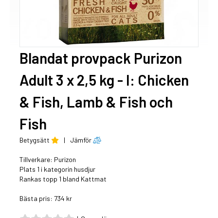
Blandat provpack Purizon
Adult 3 x 2,5 kg - I: Chicken
& Fish, Lamb & Fish och
Fish
Betygsätt
|
Jämför
Tillverkare:
Purizon
Plats 1 i kategorin husdjur
Rankas topp 1 bland Kattmat
Bästa pris: 734 kr