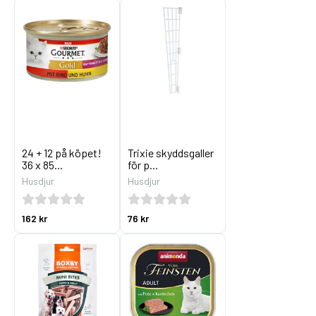
24 + 12 på köpet!
Trixie skyddsgaller
36 x 85...
för p...
Husdjur
Husdjur
162 kr
76 kr