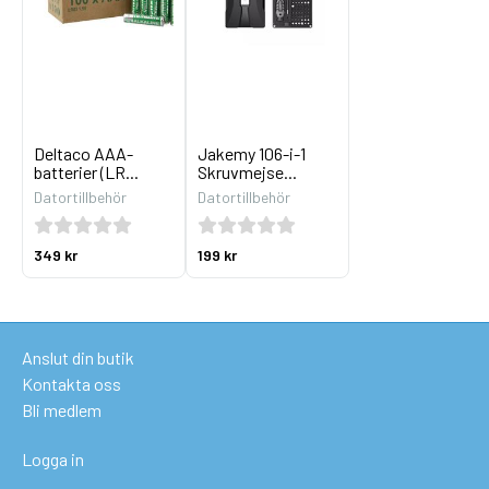
Deltaco AAA-
Jakemy 106-i-1
batterier (LR...
Skruvmejse...
Datortillbehör
Datortillbehör
349 kr
199 kr
Anslut din butik
Kontakta oss
Bli medlem
Logga in