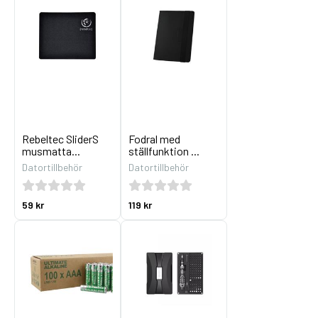
Rebeltec SliderS
Fodral med
musmatta...
ställfunktion ...
Datortillbehör
Datortillbehör
59 kr
119 kr