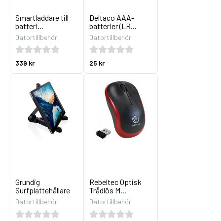
Smartladdare till
Deltaco AAA-
batteri...
batterier (LR...
Datortillbehör
Datortillbehör
339 kr
25 kr
Grundig
Rebeltec Optisk
Surfplattehållare
Trådlös M...
Datortillbehör
Datortillbehör