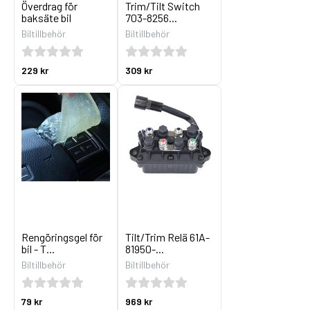
Överdrag för
Trim/Tilt Switch
baksäte bil
703-8256...
Biltillbehör
Biltillbehör
229 kr
309 kr
Rengöringsgel för
Tilt/Trim Relä 61A-
bil - T...
81950-...
Biltillbehör
Biltillbehör
79 kr
969 kr