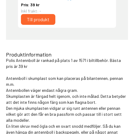
Pris: 39 kr
Inkl frakt: -
Till produkt
Produktinformation
Polis Antennboll är rankad på plats 1 av 1571 i
biltillbehör
. Bästa
pris är 39 kr
Antennboll i skumplast som kan placeras på bilantennen, pennan
m.m.
Antennbollen väger endast några gram.
Skumplasten är färgad helt igenom, och inte målad. Detta betyder
att det inte finns någon färg som kan flagna bort.
Den mjuka skumplasten vidgar ur sig runt antennen eller pennan
vilket gör att den får en bra passform och passar till i stort sett
alla modeller.
En liten skruv med ögla och en svart snodd medföljer. Så du kan
även hänga din antennboll i backspegeln, eller på något annat