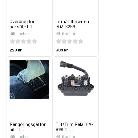
Överdrag för
Trim/Tilt Switch
baksäte bil
703-8256...
Biltillbehör
Biltillbehör
229 kr
309 kr
Rengöringsgel för
Tilt/Trim Relä 61A-
bil - T...
81950-...
Biltillbehör
Biltillbehör