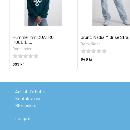
Hummel, hmlCUATRO
Grunt, Nadia Midrise Stra..
HOODIE,...
Barnkläder
Barnkläder
649 kr
399 kr
Anslut din butik
Kontakta oss
Bli medlem
Logga in