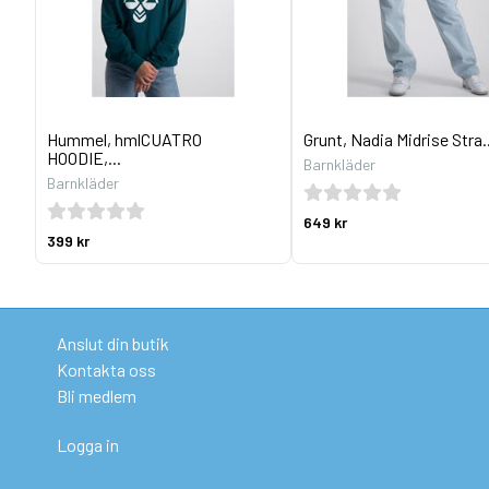
Hummel, hmlCUATRO
Grunt, Nadia Midrise Stra..
HOODIE,...
Barnkläder
Barnkläder
649 kr
399 kr
Anslut din butik
Kontakta oss
Bli medlem
Logga in