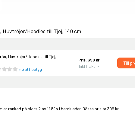
uvtröjor/Hoodies till Tjej, 140 cm
, Huvtröjor/Hoodies till Tjej,
Pris: 399 kr
Till p
Inkl frakt: -
+ Sätt betyg
m är rankad på plats 2 av 14844 i
barnkläder
. Bästa pris är 399 kr