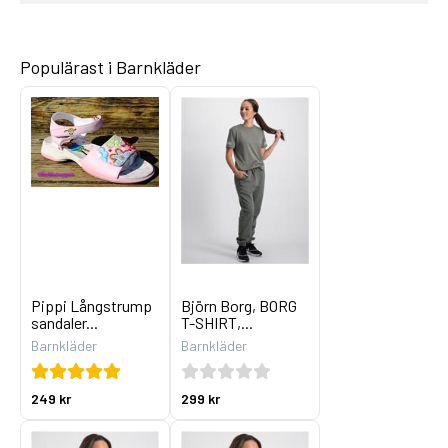
Populärast i Barnkläder
Pippi Långstrump
Björn Borg, BORG
sandaler...
T-SHIRT,...
Barnkläder
Barnkläder
249 kr
299 kr