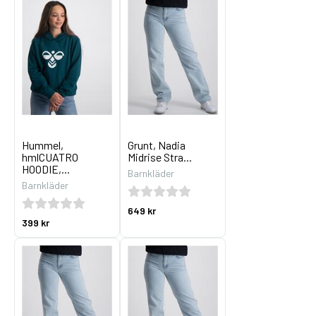
Hummel,
Grunt, Nadia
hmlCUATRO
Midrise Stra...
HOODIE,...
Barnkläder
Barnkläder
649 kr
399 kr